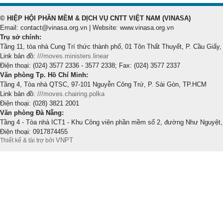
© HIỆP HỘI PHẦN MỀM & DỊCH VỤ CNTT VIỆT NAM (VINASA)
Email: contact@vinasa.org.vn | Website: www.vinasa.org.vn
Trụ sở chính:
Tầng 11, tòa nhà Cung Trí thức thành phố, 01 Tôn Thất Thuyết, P. Cầu Giấy,
Link bản đồ:
///moves.ministers.linear
Điện thoại: (024) 3577 2336 - 3577 2338; Fax: (024) 3577 2337
Văn phòng Tp. Hồ Chí Minh:
Tầng 4, Tòa nhà QTSC, 97-101 Nguyễn Công Trứ, P. Sài Gòn, TP.HCM
Link bản đồ:
///moves.chairing.polka
Điện thoại: (028) 3821 2001
Văn phòng Đà Nẵng:
Tầng 4 - Tòa nhà ICT1 - Khu Công viên phần mềm số 2, đường Như Nguyệt,
Điện thoại: 0917874455
VNPT
Thiết kế & tài trợ bởi