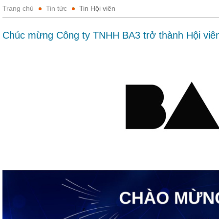
Trang chủ
Tin tức
Tin Hội viên
Chúc mừng Công ty TNHH BA3 trở thành Hội viê