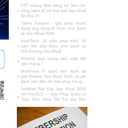
năm liên tiếp được vinh danh tại
Giải thưởng Sao Khuê
VINASA chúc mừng sinh nhật Hội
viên tháng 7
MobiFone IT được vinh danh tại
giải thưởng Sao Khuê 2026 và ghi
danh trên Bản đồ Giải pháp Công...
SoftMart Đạt Giải Sao Khuê 2026
với FlexCLC — Giải Pháp Quản Lý
Toàn Diện Vòng Đời Tài Sản Bảo
Đảm
VUS đạt giải thưởng Sao Khuê
2026: Khẳng định vị thế tiên phong
trong công nghệ giáo dục (EdTech)
Từ Quán quân Sota Tank đến Sao
Khuê 5 sao 2026: Hành trình đưa
người Việt ra thế giới của Saydi AI
Khai phá giá trị từ tri thức doanh
nghiệp: NoteX và hành trình chinh
phục Giải thưởng Sao Khuê 2026
Vietnam Tech Map 2026 công bố
bộ câu hỏi mẫu cho 30 lĩnh vực