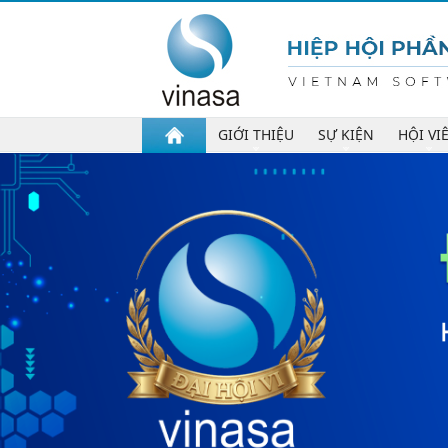
GIỚI THIỆU
SỰ KIỆN
HỘI VI