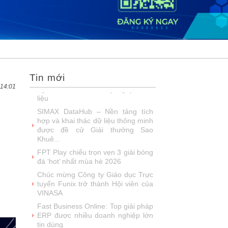
DOOH thế hệ mới: Khi quảng cáo
ngoài trời bước vào kỷ nguyên dữ
liệu
SIMAX DataHub – Nền tảng tích
hợp và khai thác dữ liệu thông minh
được đề cử Giải thưởng Sao
Khuê...
Tin mới
FPT Play chiếu trọn vẹn 3 giải bóng
đá ‘hot’ nhất mùa hè 2026
 14:01
Chúc mừng Công ty Giáo dục Trực
tuyến Funix trở thành Hội viên của
VINASA
Fast Business Online: Top giải pháp
ERP được nhiều doanh nghiệp lớn
tin dùng
FPT khẳng định năng lực làm chủ
công nghệ lõi với loạt giải Sao Khuê
lần thứ 23
Talent Solution - giải pháp tuyển
dụng ứng dụng AI được vinh danh
tại Sao Khuê 2026
NashTech: 26 năm phát triển, 18