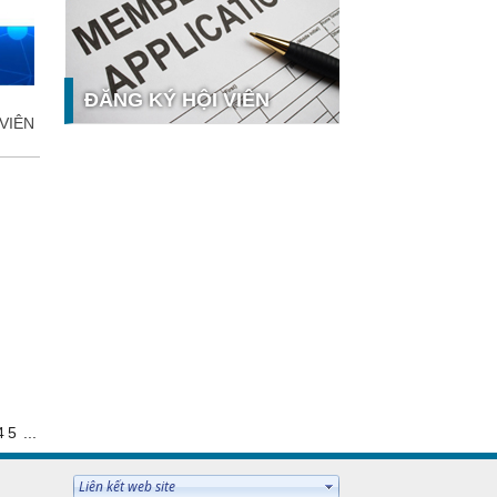
công nghệ và thị trường
Giải pháp PGx của GeneStory: Lời
giải cho bài toán tự chủ công nghệ
y tế số tại Sao Khuê 2026
ĐĂNG KÝ HỘI VIÊN
Ứng dụng nhận diện cuộc gọi
VIÊN
iCallme giành giải thưởng Sao Khuê
2026
Tingee by HENO được vinh danh tại
Sao Khuê 2026 với nền tảng Ngân
 hưởng
hàng Mở và Quản lý thanh toán
qua...
MB ghi dấu ấn với 5 giải thưởng
Sao Khuê 2026
MyShop Pro được vinh danh tại
Sao Khuê 2026: Khẳng định dấu ấn
tiên phong của BIDV trong hành
trình...
SACOMBANK nhận giải thưởng
Sao Khuê 2026 và ghi tên trên Bản
4
5
...
đồ Giải pháp Công nghệ số Việt
Nam