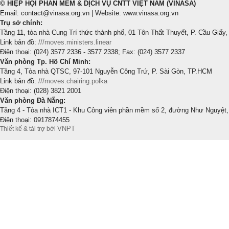
© HIỆP HỘI PHẦN MỀM & DỊCH VỤ CNTT VIỆT NAM (VINASA)
Email: contact@vinasa.org.vn | Website: www.vinasa.org.vn
Trụ sở chính:
Tầng 11, tòa nhà Cung Trí thức thành phố, 01 Tôn Thất Thuyết, P. Cầu Giấy,
Link bản đồ:
///moves.ministers.linear
Điện thoại: (024) 3577 2336 - 3577 2338; Fax: (024) 3577 2337
Văn phòng Tp. Hồ Chí Minh:
Tầng 4, Tòa nhà QTSC, 97-101 Nguyễn Công Trứ, P. Sài Gòn, TP.HCM
Link bản đồ:
///moves.chairing.polka
Điện thoại: (028) 3821 2001
Văn phòng Đà Nẵng:
Tầng 4 - Tòa nhà ICT1 - Khu Công viên phần mềm số 2, đường Như Nguyệt,
Điện thoại: 0917874455
VNPT
Thiết kế & tài trợ bởi