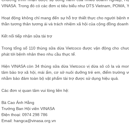
VINASA. Trong đó có các đơn vị tiêu biểu như DTS Vietnam, POMA, Yo
Hoạt động không chỉ mang đến sự hỗ trợ thiết thực cho người bệnh m
thần tương thân tương ái và trách nhiệm xã hội của cộng đồng doanh
Kết nối tiếp nhận sữa tài trợ
Trong tổng số 110 thùng sữa dừa Vietcoco được vận động cho chươn
phát tới bệnh nhân theo nhu cầu thực tế.
Hiện VINASA còn 34 thùng sữa dừa Vietcoco vị dừa sô cô la và mong
tâm bảo trợ xã hội, mái ấm, cơ sở nuôi dưỡng trẻ em, điểm trường 
nhằm bảo đảm toàn bộ vật phẩm tài trợ được sử dụng hiệu quả.
Các đơn vị quan tâm vui lòng liên hệ:
Bà Cao Ánh Hằng
Trưởng Ban Hội viên VINASA
Điện thoại: 0974 298 786
Email: hangca@vinasa.org.vn