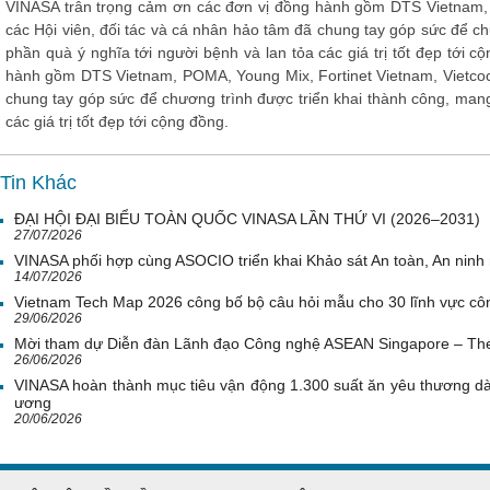
VINASA trân trọng cảm ơn các đơn vị đồng hành gồm DTS Vietnam, 
các Hội viên, đối tác và cá nhân hảo tâm đã chung tay góp sức để c
phần quà ý nghĩa tới người bệnh và lan tỏa các giá trị tốt đẹp tới
hành gồm DTS Vietnam, POMA, Young Mix, Fortinet Vietnam, Vietcoco
chung tay góp sức để chương trình được triển khai thành công, man
các giá trị tốt đẹp tới cộng đồng.
Tin Khác
ĐẠI HỘI ĐẠI BIỂU TOÀN QUỐC VINASA LẦN THỨ VI (2026–2031)
27/07/2026
VINASA phối hợp cùng ASOCIO triển khai Khảo sát An toàn, An nin
14/07/2026
Vietnam Tech Map 2026 công bố bộ câu hỏi mẫu cho 30 lĩnh vực côn
29/06/2026
Mời tham dự Diễn đàn Lãnh đạo Công nghệ ASEAN Singapore – Th
26/06/2026
VINASA hoàn thành mục tiêu vận động 1.300 suất ăn yêu thương d
ương
20/06/2026