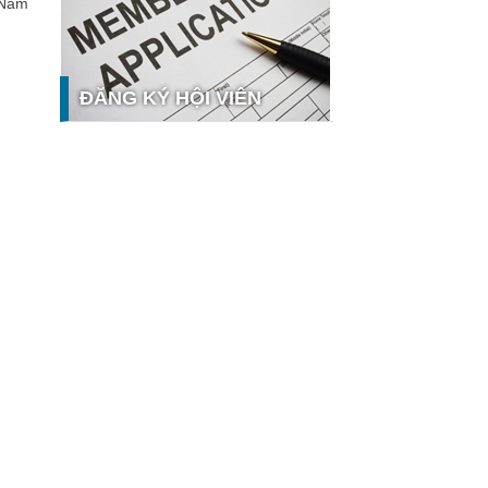
 Nam
nghệ và thị trường
Giải pháp PGx của GeneStory: Lời
giải cho bài toán tự chủ công nghệ y
tế số tại Sao Khuê 2026
ĐĂNG KÝ HỘI VIÊN
Ứng dụng nhận diện cuộc gọi
iCallme giành giải thưởng Sao Khuê
2026
Tingee by HENO được vinh danh tại
Sao Khuê 2026 với nền tảng Ngân
hưởng
hàng Mở và Quản lý thanh toán
qua...
MB ghi dấu ấn với 5 giải thưởng
Sao Khuê 2026
MyShop Pro được vinh danh tại Sao
Khuê 2026: Khẳng định dấu ấn tiên
phong của BIDV trong hành trình...
SACOMBANK nhận giải thưởng Sao
Khuê 2026 và ghi tên trên Bản đồ
Giải pháp Công nghệ số Việt Nam
VietinBank eFAST Mobile - ngân
hàng số doanh nghiệp thế hệ mới