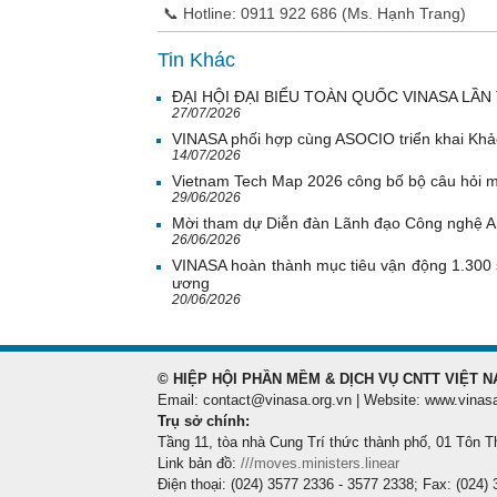
📞 Hotline: 0911 922 686 (Ms. Hạnh Trang)
Tin Khác
ĐẠI HỘI ĐẠI BIỂU TOÀN QUỐC VINASA LẦN 
27/07/2026
VINASA phối hợp cùng ASOCIO triển khai Khả
14/07/2026
Vietnam Tech Map 2026 công bố bộ câu hỏi mẫ
29/06/2026
Mời tham dự Diễn đàn Lãnh đạo Công nghệ 
26/06/2026
VINASA hoàn thành mục tiêu vận động 1.300 
ương
20/06/2026
© HIỆP HỘI PHẦN MỀM & DỊCH VỤ CNTT VIỆT N
Email: contact@vinasa.org.vn | Website: www.vinas
Trụ sở chính:
Tầng 11, tòa nhà Cung Trí thức thành phố, 01 Tôn T
Link bản đồ:
///moves.ministers.linear
Điện thoại: (024) 3577 2336 - 3577 2338; Fax: (024)