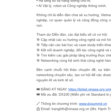
• Hạ tầng số và năng lượng cho AI;
• AI Vật lý, robot và Công nghiệp thông minh.
Không chỉ là diễn đàn chia sẻ xu hướng, Vietn
nghiệp, cơ quan quản lý và cộng đồng công n
vực.
Tham dự Diễn đàn, các đại biểu sẽ có cơ hội:
🎯 Cập nhật các xu hướng công nghệ và mô hìn
🎯 Tiếp cận các bài học và case study triển khai
🎯 Kết nối doanh nghiệp, đối tác công nghệ và 
🎯 Tìm kiếm các giải pháp tăng trưởng thực chi
🎯 Networking cùng hệ sinh thái công nghệ hà
Bên cạnh chuỗi hội thảo chuyên đề, sự kiện
networking chuyên sâu, tạo cơ hội để các doanh
nguyên AI và kinh tế số.
🎟️ ĐĂNG KÝ NGAY:
https://ticket.vinasa.org.v
🎟️ Mã ưu đãi: DX100 (Miễn phí vé Standard trị
🔗 Thông tin chương trình:
www.dxsummit.vn
📩 Email: tranghth@vinasa.org.vn (Ms. Hạnh T