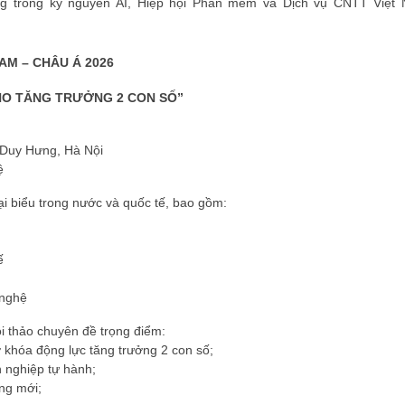
ưởng trong kỷ nguyên AI, Hiệp hội Phần mềm và Dịch vụ CNTT Việt
AM – CHÂU Á 2026
HO TĂNG TRƯỞNG 2 CON SỐ”
ĐĂNG KÝ HỘI VIÊN
 Duy Hưng, Hà Nội
Đăng ký hội viên để 
ệ
quyền lợi tốt nhất
i biểu trong nước và quốc tế, bao gồm:
ế
 nghệ
i thảo chuyên đề trọng điểm:
ở khóa động lực tăng trưởng 2 con số;
h nghiệp tự hành;
ng mới;