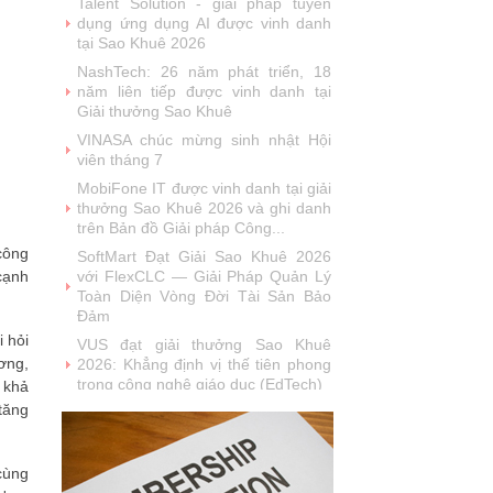
năm liên tiếp được vinh danh tại
Giải thưởng Sao Khuê
VINASA chúc mừng sinh nhật Hội
viên tháng 7
MobiFone IT được vinh danh tại giải
thưởng Sao Khuê 2026 và ghi danh
trên Bản đồ Giải pháp Công...
SoftMart Đạt Giải Sao Khuê 2026
với FlexCLC — Giải Pháp Quản Lý
Toàn Diện Vòng Đời Tài Sản Bảo
Đảm
 công
VUS đạt giải thưởng Sao Khuê
cạnh
2026: Khẳng định vị thế tiên phong
trong công nghệ giáo dục (EdTech)
Từ Quán quân Sota Tank đến Sao
i hỏi
Khuê 5 sao 2026: Hành trình đưa
ơng,
người Việt ra thế giới của Saydi AI
 khả
Khai phá giá trị từ tri thức doanh
tăng
nghiệp: NoteX và hành trình chinh
phục Giải thưởng Sao Khuê 2026
Vietnam Tech Map 2026 công bố bộ
cùng
câu hỏi mẫu cho 30 lĩnh vực công