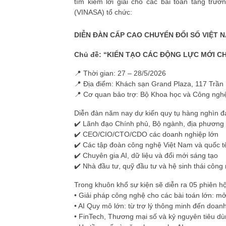
tìm kiếm lời giải cho các bài toán tăng tr
(VINASA) tổ chức:
DIỄN ĐÀN CẤP CAO CHUYỂN ĐỔI SỐ VIỆT N
Chủ đề:
“KIẾN TẠO CÁC ĐỘNG LỰC MỚI C
📍 Thời gian: 27 – 28/5/2026
📍 Địa điểm: Khách sạn Grand Plaza, 117 Trần
📍 Cơ quan bảo trợ: Bộ Khoa học và Công ngh
Diễn đàn năm nay dự kiến quy tụ hàng nghìn đạ
✔️ Lãnh đạo Chính phủ, Bộ ngành, địa phương
✔️ CEO/CIO/CTO/CDO các doanh nghiệp lớn
✔️ Các tập đoàn công nghệ Việt Nam và quốc t
✔️ Chuyên gia AI, dữ liệu và đổi mới sáng tạo
✔️ Nhà đầu tư, quỹ đầu tư và hệ sinh thái công
Trong khuôn khổ sự kiện sẽ diễn ra 05 phiên hộ
• Giải pháp công nghệ cho các bài toán lớn: m
• AI Quy mô lớn: từ trợ lý thông minh đến doan
• FinTech, Thương mại số và kỷ nguyên tiêu dù