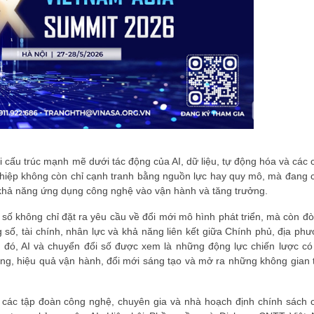
ái cấu trúc mạnh mẽ dưới tác động của AI, dữ liệu, tự động hóa và các
ghiệp không còn chỉ cạnh tranh bằng nguồn lực hay quy mô, mà đang 
à khả năng ứng dụng công nghệ vào vận hành và tăng trưởng.
 số không chỉ đặt ra yêu cầu về đổi mới mô hình phát triển, mà còn đò
 số, tài chính, nhân lực và khả năng liên kết giữa Chính phủ, địa phư
đó, AI và chuyển đổi số được xem là những động lực chiến lược có
ộng, hiệu quả vận hành, đổi mới sáng tạo và mở ra những không gian 
, các tập đoàn công nghệ, chuyên gia và nhà hoạch định chính sách 