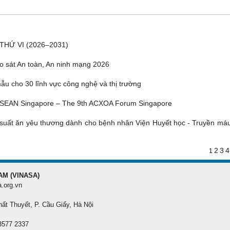
THỨ VI (2026–2031)
o sát An toàn, An ninh mạng 2026
u cho 30 lĩnh vực công nghệ và thị trường
ASEAN Singapore – The 9th ACXOA Forum Singapore
suất ăn yêu thương dành cho bệnh nhân Viện Huyết học - Truyền má
2
3
4
1
AM (VINASA)
a.org.vn
hất Thuyết, P. Cầu Giấy, Hà Nội
 3577 2337