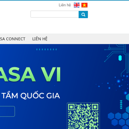
mạng 2026
Liên hệ
Chúc mừng Công ty CP Công nghệ
W.H.Y Soft trở thành Hội viên của
VINASA
Chúc mừng Công ty TNHH Kỹ thuật
số DR trở thành Hội viên của
ASA CONNECT
LIÊN HỆ
VINASA
Chúc mừng Công ty TNHH DTH
Holdings trở thành Hội viên của
VINASA
Chúc mừng Công ty CP Công nghệ
Tài chính VNFITE trở thành Hội viên
của VINASA
vRace lần đầu nhận giải Sao Khuê
cho nền tảng thể thao cộng đồng
Cleeksy DOP: Đồng hành xây dựng
nền tảng vận hành số linh hoạt cho
doanh nghiệp
AIQuinta được vinh danh tại Giải
thưởng Sao Khuê 2026 và Bản đồ
Giải pháp Công nghệ số Việt Nam