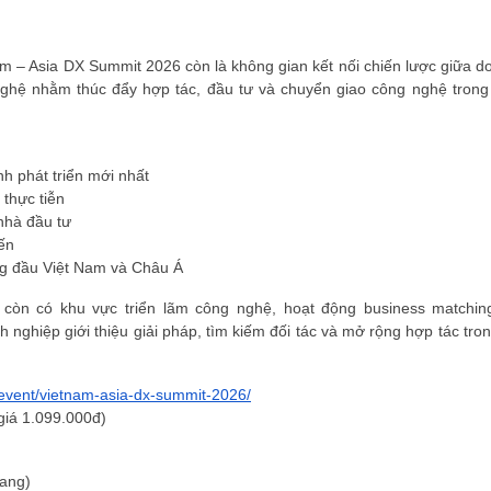
am – Asia DX Summit 2026 còn là không gian kết nối chiến lược giữa d
ghệ nhằm thúc đẩy hợp tác, đầu tư và chuyển giao công nghệ trong
h phát triển mới nhất
 thực tiễn
nhà đầu tư
ến
ng đầu Việt Nam và Châu Á
 còn có khu vực triển lãm công nghệ, hoạt động business matchin
 nghiệp giới thiệu giải pháp, tìm kiếm đối tác và mở rộng hợp tác tro
n/event/vietnam-asia-dx-summit-2026/
 giá 1.099.000đ)
rang)