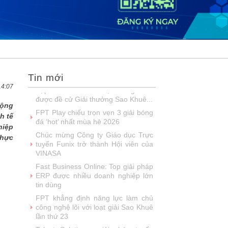
2026
DOOH thế hệ mới: Khi quảng cáo
ngoài trời bước vào kỷ nguyên dữ
liệu
SIMAX DataHub – Nền tảng tích
hợp và khai thác dữ liệu thông minh
được đề cử Giải thưởng Sao Khuê...
Tin mới
FPT Play chiếu trọn vẹn 3 giải bóng
đá ‘hot’ nhất mùa hè 2026
14:07
Chúc mừng Công ty Giáo dục Trực
động
tuyến Funix trở thành Hội viên của
h tế
VINASA
hiệp
Fast Business Online: Top giải pháp
thực
ERP được nhiều doanh nghiệp lớn
tin dùng
FPT khẳng định năng lực làm chủ
công nghệ lõi với loạt giải Sao Khuê
lần thứ 23
Talent Solution - giải pháp tuyển
dụng ứng dụng AI được vinh danh
tại Sao Khuê 2026
NashTech: 26 năm phát triển, 18