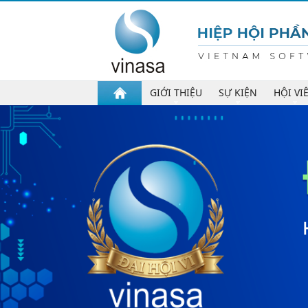
GIỚI THIỆU
SỰ KIỆN
HỘI VI