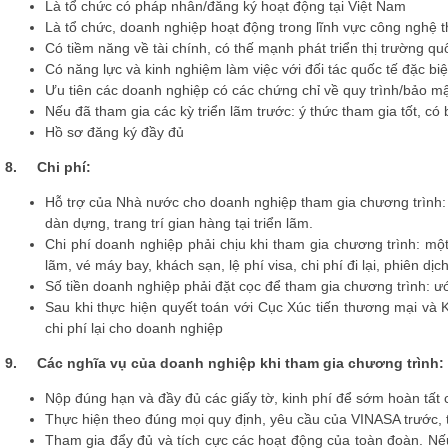
Là tổ chức có pháp nhân/đăng ký hoạt động tại Việt Nam
Là tổ chức, doanh nghiệp hoạt động trong lĩnh vực công nghệ t
Có tiềm năng về tài chính, có thế mạnh phát triển thị trường quố
Có năng lực và kinh nghiệm làm việc với đối tác quốc tế đặc biệ
Ưu tiên các doanh nghiệp có các chứng chỉ về quy trình/bảo m
Nếu đã tham gia các kỳ triển lãm trước: ý thức tham gia tốt, có
Hồ sơ đăng ký đầy đủ
8.
Chi phí:
Hỗ trợ của Nhà nước cho doanh nghiệp tham gia chương trình: 
dàn dựng, trang trí gian hàng tại triển lãm.
Chi phí doanh nghiệp phải chịu khi tham gia chương trình:
mộ
lãm, vé máy bay, khách sạn, lệ phí visa, chi phí đi lại, phiên dịch
Số tiền doanh nghiệp phải đặt cọc để tham gia chương trình: 
Sau khi thực hiện quyết toán với Cục Xúc tiến thương mại và 
chi phí lại cho doanh nghiệp
9.
Các nghĩa vụ của doanh nghiệp khi tham gia chương trình:
Nộp đúng hạn và đầy đủ các giấy tờ, kinh phí để sớm hoàn tất c
Thực hiện theo đúng mọi quy định, yêu cầu của VINASA trước, t
Tham gia đẩy đủ và tích cực các hoạt động của toàn đoàn. Nế