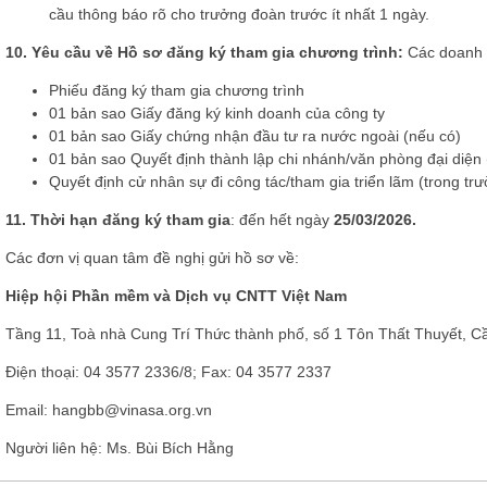
cầu thông báo rõ cho trưởng đoàn trước ít nhất 1 ngày.
10.
Yêu cầu về Hồ sơ đăng ký tham gia chương trình:
Các doanh 
Phiếu đăng ký tham gia chương trình
01 bản sao Giấy đăng ký kinh doanh của công ty
01 bản sao Giấy chứng nhận đầu tư ra nước ngoài (nếu có)
01 bản sao Quyết định thành lập chi nhánh/văn phòng đại diện 
Quyết định cử nhân sự đi công tác/tham gia triển lãm (trong tr
11.
Thời hạn đăng ký tham gia
: đến hết ngày
25/03/2026.
Các đơn vị quan tâm đề nghị gửi hồ sơ về:
Hiệp hội Phần mềm và Dịch vụ CNTT Việt Nam
Tầng 11, Toà nhà Cung Trí Thức thành phố, số 1 Tôn Thất Thuyết, Cầ
Điện thoại: 04 3577 2336/8; Fax: 04 3577 2337
Email:
hangbb
@vinasa.org.vn
Người liên hệ: Ms
. Bùi Bích Hằng