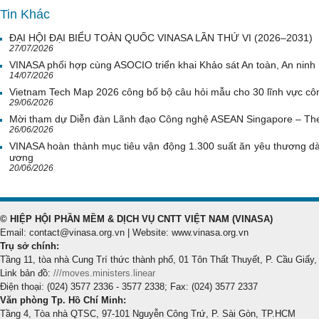
Tin Khác
ĐẠI HỘI ĐẠI BIỂU TOÀN QUỐC VINASA LẦN THỨ VI (2026–2031)
27/07/2026
VINASA phối hợp cùng ASOCIO triển khai Khảo sát An toàn, An nin
14/07/2026
Vietnam Tech Map 2026 công bố bộ câu hỏi mẫu cho 30 lĩnh vực côn
29/06/2026
Mời tham dự Diễn đàn Lãnh đạo Công nghệ ASEAN Singapore – Th
26/06/2026
VINASA hoàn thành mục tiêu vận động 1.300 suất ăn yêu thương d
ương
20/06/2026
© HIỆP HỘI PHẦN MỀM & DỊCH VỤ CNTT VIỆT NAM (VINASA)
Email: contact@vinasa.org.vn | Website: www.vinasa.org.vn
Trụ sở chính:
Tầng 11, tòa nhà Cung Trí thức thành phố, 01 Tôn Thất Thuyết, P. Cầu Giấy,
Link bản đồ:
///moves.ministers.linear
Điện thoại: (024) 3577 2336 - 3577 2338; Fax: (024) 3577 2337
Văn phòng Tp. Hồ Chí Minh:
Tầng 4, Tòa nhà QTSC, 97-101 Nguyễn Công Trứ, P. Sài Gòn, TP.HCM