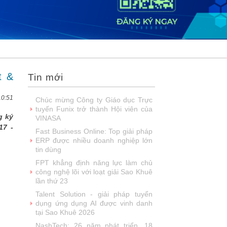
2026
DOOH thế hệ mới: Khi quảng cáo
ngoài trời bước vào kỷ nguyên dữ
liệu
SIMAX DataHub – Nền tảng tích
hợp và khai thác dữ liệu thông minh
được đề cử Giải thưởng Sao Khuê...
t &
Tin mới
FPT Play chiếu trọn vẹn 3 giải bóng
đá ‘hot’ nhất mùa hè 2026
10:51
Chúc mừng Công ty Giáo dục Trực
tuyến Funix trở thành Hội viên của
g ký
VINASA
17 -
Fast Business Online: Top giải pháp
ERP được nhiều doanh nghiệp lớn
tin dùng
FPT khẳng định năng lực làm chủ
công nghệ lõi với loạt giải Sao Khuê
lần thứ 23
Talent Solution - giải pháp tuyển
dụng ứng dụng AI được vinh danh
tại Sao Khuê 2026
NashTech: 26 năm phát triển, 18