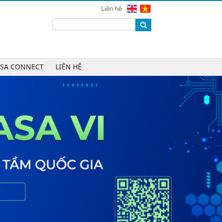
mạng 2026
Liên hệ
Chúc mừng Công ty CP Công nghệ
W.H.Y Soft trở thành Hội viên của
VINASA
Chúc mừng Công ty TNHH Kỹ thuật
số DR trở thành Hội viên của
ASA CONNECT
LIÊN HỆ
VINASA
Chúc mừng Công ty TNHH DTH
Holdings trở thành Hội viên của
VINASA
Chúc mừng Công ty CP Công nghệ
Tài chính VNFITE trở thành Hội viên
của VINASA
vRace lần đầu nhận giải Sao Khuê
cho nền tảng thể thao cộng đồng
Cleeksy DOP: Đồng hành xây dựng
nền tảng vận hành số linh hoạt cho
doanh nghiệp
AIQuinta được vinh danh tại Giải
thưởng Sao Khuê 2026 và Bản đồ
Giải pháp Công nghệ số Việt Nam