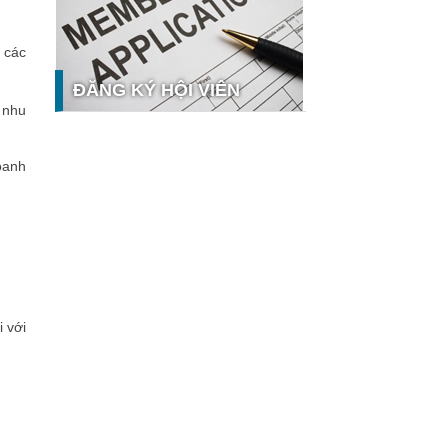
nghệ và thị trường
Giải pháp PGx của GeneStory: Lời
i các
giải cho bài toán tự chủ công nghệ y
tế số tại Sao Khuê 2026
ĐĂNG KÝ HỘI VIÊN
Ứng dụng nhận diện cuộc gọi
 nhu
iCallme giành giải thưởng Sao Khuê
2026
oanh
Tingee by HENO được vinh danh tại
Sao Khuê 2026 với nền tảng Ngân
hưởng
hàng Mở và Quản lý thanh toán
qua...
MB ghi dấu ấn với 5 giải thưởng
Sao Khuê 2026
MyShop Pro được vinh danh tại Sao
Khuê 2026: Khẳng định dấu ấn tiên
phong của BIDV trong hành trình...
 với
SACOMBANK nhận giải thưởng Sao
Khuê 2026 và ghi tên trên Bản đồ
Giải pháp Công nghệ số Việt Nam
VietinBank eFAST Mobile - ngân
hàng số doanh nghiệp thế hệ mới