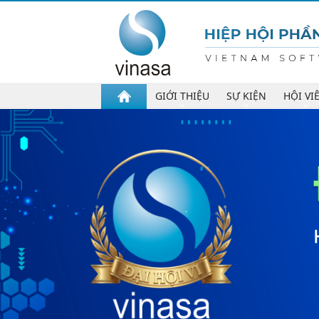
GIỚI THIỆU
SỰ KIỆN
HỘI VI