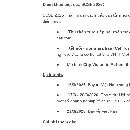
Điểm khác biệt của SCSE 2026:
SCSE 2026 nhấn mạnh cách tiếp cận
từ nhu c
điểm mới:
●
Thu thập trực tiếp bài toán từ
cầu thật.
●
Kết nối - gọi giải pháp (Call fo
nghiệp. Đây là cơ hội tốt cho DN IT Việ
●
Mô hình
City Vision in Action
: t
Lịch trình:
●
16/3/2026
: Bay từ Việt Nam sang
●
17/3 - 20/3/2026
: Tham dự Hội ng
một số doanh nghiệp/tổ chức CNTT - cô
●
21/3/2026
: Bay về Việt Nam
Chi phí tham gia: