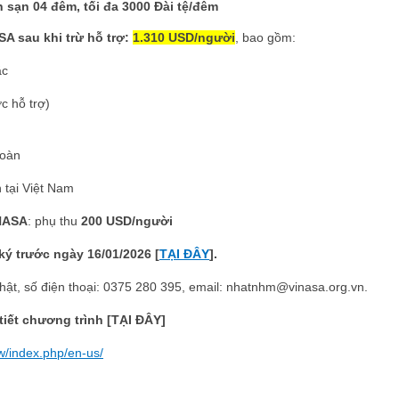
sạn 04 đêm, tối đa 3000 Đài tệ/đêm
A sau khi trừ hỗ trợ:
1.310 USD/người
, bao gồm:
ắc
c hỗ trợ)
đoàn
 tại Việt Nam
INASA
: phụ thu
200 USD/người
ý trước ngày 16/01/2026 [
TẠI ĐÂY
].
ật, số điện thoại: 0375 280 395, email: nhatnhm@vinasa.org.vn.
iết chương trình [TẠI ĐÂY]
tw/index.php/en-us/