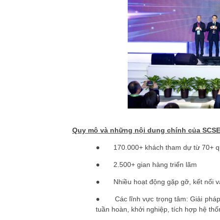
Quy mô và những nội dung chính của SCSE
●
170.000+ khách tham dự từ 70+ qu
●
2.500+ gian hàng triển lãm
●
Nhiều hoạt động gặp gỡ, kết nối v
●
Các lĩnh vực trọng tâm: Giải pháp 
tuần hoàn, khởi nghiệp, tích hợp hệ thống