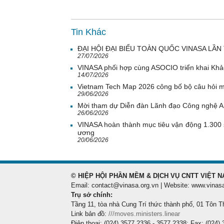
Tin Khác
ĐẠI HỘI ĐẠI BIỂU TOÀN QUỐC VINASA LẦN 
27/07/2026
VINASA phối hợp cùng ASOCIO triển khai Khả
14/07/2026
Vietnam Tech Map 2026 công bố bộ câu hỏi mẫ
29/06/2026
Mời tham dự Diễn đàn Lãnh đạo Công nghệ 
26/06/2026
VINASA hoàn thành mục tiêu vận động 1.300 
ương
20/06/2026
© HIỆP HỘI PHẦN MỀM & DỊCH VỤ CNTT VIỆT N
Email: contact@vinasa.org.vn | Website: www.vinas
Trụ sở chính:
Tầng 11, tòa nhà Cung Trí thức thành phố, 01 Tôn T
Link bản đồ:
///moves.ministers.linear
Điện thoại: (024) 3577 2336 - 3577 2338; Fax: (024)