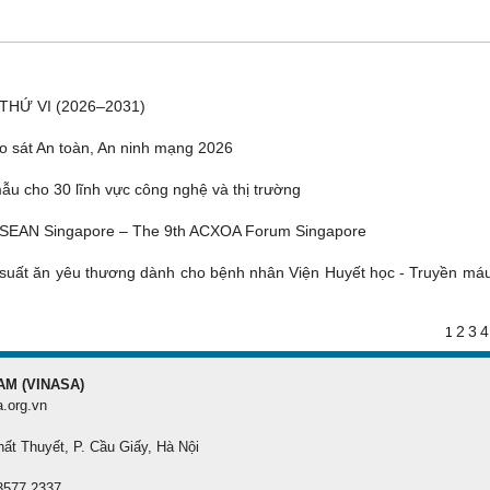
THỨ VI (2026–2031)
o sát An toàn, An ninh mạng 2026
u cho 30 lĩnh vực công nghệ và thị trường
ASEAN Singapore – The 9th ACXOA Forum Singapore
suất ăn yêu thương dành cho bệnh nhân Viện Huyết học - Truyền má
2
3
4
1
AM (VINASA)
a.org.vn
hất Thuyết, P. Cầu Giấy, Hà Nội
 3577 2337