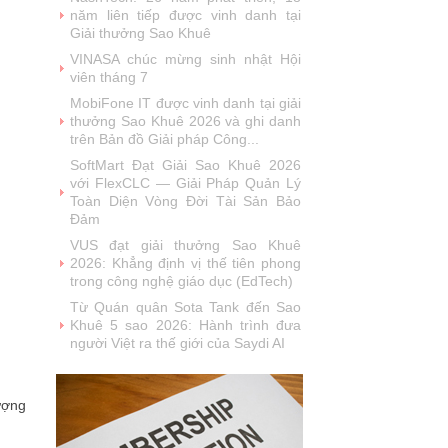
năm liên tiếp được vinh danh tại
Giải thưởng Sao Khuê
VINASA chúc mừng sinh nhật Hội
viên tháng 7
MobiFone IT được vinh danh tại giải
thưởng Sao Khuê 2026 và ghi danh
trên Bản đồ Giải pháp Công...
SoftMart Đạt Giải Sao Khuê 2026
với FlexCLC — Giải Pháp Quản Lý
Toàn Diện Vòng Đời Tài Sản Bảo
Đảm
VUS đạt giải thưởng Sao Khuê
2026: Khẳng định vị thế tiên phong
trong công nghệ giáo dục (EdTech)
Từ Quán quân Sota Tank đến Sao
Khuê 5 sao 2026: Hành trình đưa
người Việt ra thế giới của Saydi AI
Khai phá giá trị từ tri thức doanh
nghiệp: NoteX và hành trình chinh
phục Giải thưởng Sao Khuê 2026
lượng
Vietnam Tech Map 2026 công bố bộ
câu hỏi mẫu cho 30 lĩnh vực công