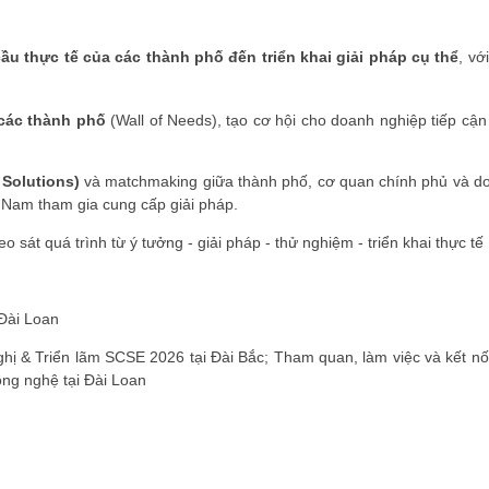
ầu thực tế của các thành phố đến triển khai giải pháp cụ thể
, vớ
 các thành phố
(Wall of Needs), tạo cơ hội cho doanh nghiệp tiếp cận
ĐĂNG KÝ HỘI VIÊN
r Solutions)
và matchmaking giữa thành phố, cơ quan chính phủ và d
Đăng ký hội viên để 
t Nam tham gia cung cấp giải pháp.
quyền lợi tốt nhất
heo sát quá trình từ ý tưởng - giải pháp - thử nghiệm - triển khai thực tế
 Đài Loan
hị & Triển lãm SCSE 2026 tại Đài Bắc; Tham quan, làm việc và kết nối
ng nghệ tại Đài Loan