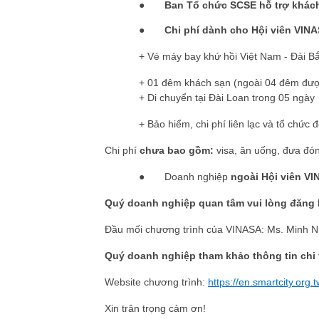
●
Ban Tổ chức SCSE hỗ trợ khách 
●
Chi phí dành cho Hội viên VINAS
+ Vé máy bay khứ hồi Việt Nam - Đài B
+ 01 đêm khách sạn (ngoài 04 đêm đượ
+ Di chuyển tại Đài Loan trong 05 ngày
+ Bảo hiểm, chi phí liên lạc và tổ chức 
Chi phí
chưa bao gồm:
visa, ăn uống, đưa đón
●
Doanh nghiệp
ngoài Hội viên V
Quý doanh nghiệp quan tâm vui lòng đăng k
Đầu mối chương trình của VINASA: Ms. Minh Nh
Quý doanh nghiệp tham khảo thông tin chi t
Website chương trình:
https://en.smartcity.org.
Xin trân trọng cảm ơn!