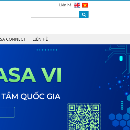
mạng 2026
Liên hệ
Chúc mừng Công ty CP Công nghệ
W.H.Y Soft trở thành Hội viên của
VINASA
Chúc mừng Công ty TNHH Kỹ thuật
số DR trở thành Hội viên của
ASA CONNECT
LIÊN HỆ
VINASA
Chúc mừng Công ty TNHH DTH
Holdings trở thành Hội viên của
VINASA
Chúc mừng Công ty CP Công nghệ
Tài chính VNFITE trở thành Hội viên
của VINASA
vRace lần đầu nhận giải Sao Khuê
cho nền tảng thể thao cộng đồng
Cleeksy DOP: Đồng hành xây dựng
nền tảng vận hành số linh hoạt cho
doanh nghiệp
AIQuinta được vinh danh tại Giải
thưởng Sao Khuê 2026 và Bản đồ
Giải pháp Công nghệ số Việt Nam