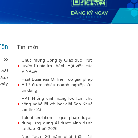
2026
DOOH thế hệ mới: Khi quảng cáo
ngoài trời bước vào kỷ nguyên dữ
liệu
SIMAX DataHub – Nền tảng tích
hợp và khai thác dữ liệu thông minh
được đề cử Giải thưởng Sao Khuê...
Tôn
Tin mới
FPT Play chiếu trọn vẹn 3 giải bóng
đá ‘hot’ nhất mùa hè 2026
14:55
Chúc mừng Công ty Giáo dục Trực
tuyến Funix trở thành Hội viên của
 hội
VINASA
 Tôn
Fast Business Online: Top giải pháp
ngày
ERP được nhiều doanh nghiệp lớn
tin dùng
FPT khẳng định năng lực làm chủ
công nghệ lõi với loạt giải Sao Khuê
lần thứ 23
Talent Solution - giải pháp tuyển
dụng ứng dụng AI được vinh danh
tại Sao Khuê 2026
NashTech: 26 năm phát triển, 18