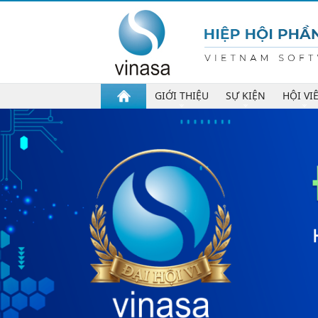
GIỚI THIỆU
SỰ KIỆN
HỘI VI