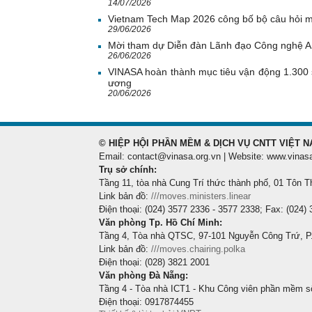
14/07/2026
Vietnam Tech Map 2026 công bố bộ câu hỏi mẫ
29/06/2026
Mời tham dự Diễn đàn Lãnh đạo Công nghệ 
26/06/2026
VINASA hoàn thành mục tiêu vận động 1.300 
ương
20/06/2026
© HIỆP HỘI PHẦN MỀM & DỊCH VỤ CNTT VIỆT N
Email: contact@vinasa.org.vn | Website: www.vinas
Trụ sở chính:
Tầng 11, tòa nhà Cung Trí thức thành phố, 01 Tôn T
Link bản đồ:
///moves.ministers.linear
Điện thoại: (024) 3577 2336 - 3577 2338; Fax: (024)
Văn phòng Tp. Hồ Chí Minh:
Tầng 4, Tòa nhà QTSC, 97-101 Nguyễn Công Trứ, P
Link bản đồ:
///moves.chairing.polka
Điện thoại: (028) 3821 2001
Văn phòng Đà Nẵng:
Tầng 4 - Tòa nhà ICT1 - Khu Công viên phần mềm s
Điện thoại: 0917874455