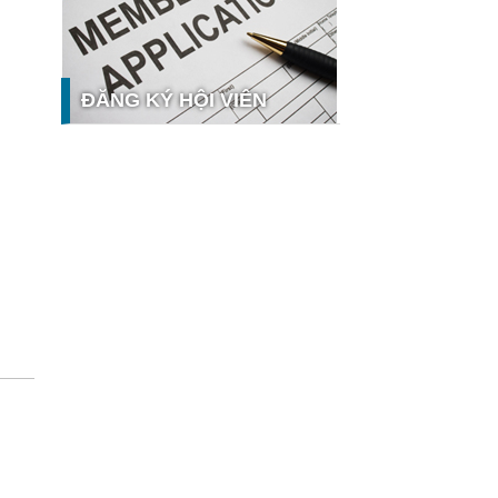
nghệ và thị trường
Giải pháp PGx của GeneStory: Lời
giải cho bài toán tự chủ công nghệ y
tế số tại Sao Khuê 2026
ĐĂNG KÝ HỘI VIÊN
Ứng dụng nhận diện cuộc gọi
iCallme giành giải thưởng Sao Khuê
2026
Tingee by HENO được vinh danh tại
Sao Khuê 2026 với nền tảng Ngân
hưởng
hàng Mở và Quản lý thanh toán
qua...
MB ghi dấu ấn với 5 giải thưởng
Sao Khuê 2026
MyShop Pro được vinh danh tại Sao
Khuê 2026: Khẳng định dấu ấn tiên
phong của BIDV trong hành trình...
SACOMBANK nhận giải thưởng Sao
Khuê 2026 và ghi tên trên Bản đồ
Giải pháp Công nghệ số Việt Nam
VietinBank eFAST Mobile - ngân
hàng số doanh nghiệp thế hệ mới