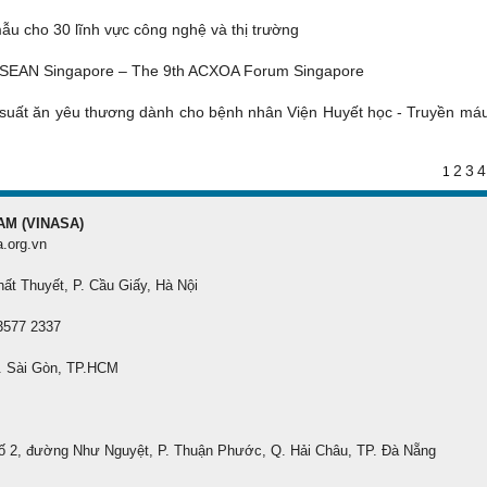
u cho 30 lĩnh vực công nghệ và thị trường
ASEAN Singapore – The 9th ACXOA Forum Singapore
suất ăn yêu thương dành cho bệnh nhân Viện Huyết học - Truyền má
2
3
4
1
AM (VINASA)
a.org.vn
hất Thuyết, P. Cầu Giấy, Hà Nội
 3577 2337
. Sài Gòn, TP.HCM
ố 2, đường Như Nguyệt, P. Thuận Phước, Q. Hải Châu, TP. Đà Nẵng