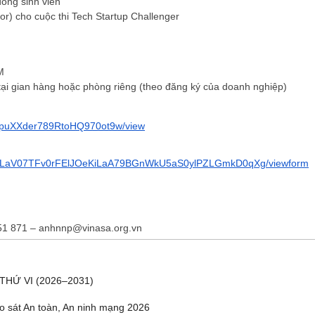
ồng sinh viên
r) cho cuộc thi
Tech Startup Challenger
M
 tại gian hàng hoặc phòng riêng (theo đăng ký của doanh nghiệp)
ĐĂNG KÝ HỘI VIÊN
/puXXder789RtoHQ970ot9w/view
Đăng ký hội viên để 
quyền lợi tốt nhất
LSe2LaV07TFv0rFElJOeKiLaA79BGnWkU5aS0ylPZLGmkD0qXg/viewform
551 871 – anhnnp@vinasa.org.vn
THỨ VI (2026–2031)
o sát An toàn, An ninh mạng 2026