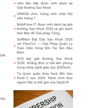
năm liên tiếp được vinh danh tại
Giải thưởng Sao Khuê
VINASA chúc mừng sinh nhật Hội
viên tháng 7
MobiFone IT được vinh danh tại giải
thưởng Sao Khuê 2026 và ghi danh
trên Bản đồ Giải pháp Công...
SoftMart Đạt Giải Sao Khuê 2026
với FlexCLC — Giải Pháp Quản Lý
Toàn Diện Vòng Đời Tài Sản Bảo
Đảm
ASA,
VUS đạt giải thưởng Sao Khuê
2026: Khẳng định vị thế tiên phong
trong công nghệ giáo dục (EdTech)
Từ Quán quân Sota Tank đến Sao
Khuê 5 sao 2026: Hành trình đưa
người Việt ra thế giới của Saydi AI
Khai phá giá trị từ tri thức doanh
nghiệp: NoteX và hành trình chinh
phục Giải thưởng Sao Khuê 2026
tạo,
Vietnam Tech Map 2026 công bố bộ
câu hỏi mẫu cho 30 lĩnh vực công