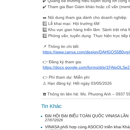
✔️ Quảng bá thương hiệu tuyển dụng tới cộng đ
✔️ Tham gia Ban Giám khảo hoặc cố vấn (mento
✒️
Nội dung tham gia dành cho doanh nghiệp:
1️⃣ Lễ khai mạc: Hội trường 6M
2️⃣ Khu vực gian hàng triển lãm: Sảnh trệt nhà 
3️⃣ Phỏng vấn, tuyển dụng: Thực hiện trực tiếp
📌
Thông tin chi tiết:
https://www.canva.com/design/DAHGOS5B0vg
👉
Đăng ký tham gia:
https://docs.google.com/forms/d/e/1FAIpQ
👉
Phí tham dự:
Miễn phí
⚠️
Hạn đăng ký:
Hết ngày 03/05/2026
☎️
Thông tin liên hệ: Ms. Phương Anh – 0937 
Tin Khác
ĐẠI HỘI ĐẠI BIỂU TOÀN QUỐC VINASA LẦN 
27/07/2026
VINASA phối hợp cùng ASOCIO triển khai Khả